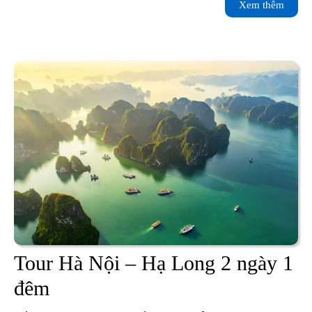
Xem
Xem thêm
Hạ
thêm
Long
2
ngày
1
đêm
Tour Hà Nội – Hạ Long 2 ngày 1
Tour
đêm