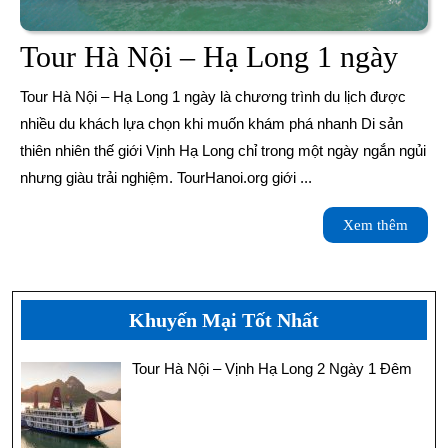
Tou
Tour Hà Nội – Hạ Long 1 ngày
Hà
Tour Hà Nội – Hạ Long 1 ngày là chương trình du lịch được
Nội
nhiều du khách lựa chọn khi muốn khám phá nhanh Di sản
thiên nhiên thế giới Vịnh Hạ Long chỉ trong một ngày ngắn ngủi
–
nhưng giàu trải nghiệm. TourHanoi.org giới ...
Hạ
Xem
Xem thêm
Lon
thêm
1
ngà
Khuyến Mại Tốt Nhất
Tour Hà Nội – Vịnh Hạ Long 2 Ngày 1 Đêm