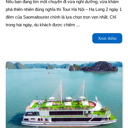
Hà
Nếu bạn đang tìm một chuyến đi vừa nghỉ dưỡng, vừa khám
Nội
phá thiên nhiên đúng nghĩa thì Tour Hà Nội – Hạ Long 2 ngày 1
đêm của Saomaitourist chính là lựa chọn trọn vẹn nhất. Chỉ
–
trong hai ngày, du khách được chiêm ...
Hạ
Xem
Xem thêm
Long
thêm
2
ngày
1
đêm