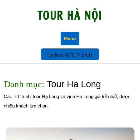
Skip
to
content
Menu
Hotline:
Hotline: 0976.77.00.11
0976.77.00.11
Danh mục:
Tour Hạ Long
Các lịch trình Tour Hạ Long và vịnh Hạ Long giá tốt nhất, được
nhiều khách lựa chọn.