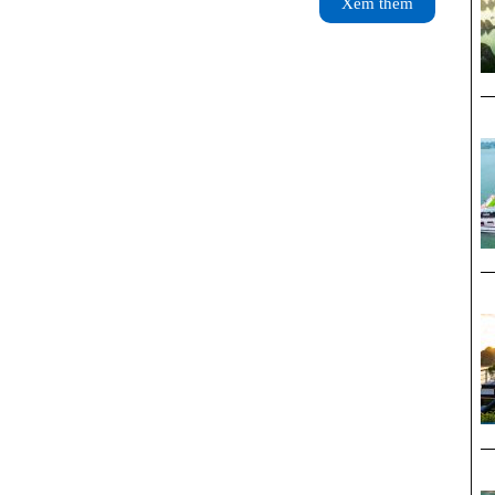
Xem
Xem thêm
Chúc
thêm
–
Phi
Lai
Địa
Tạng
1
Ngày