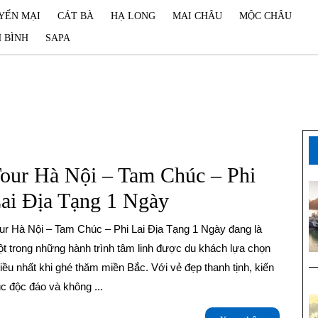
YẾN MẠI
CÁT BÀ
HẠ LONG
MAI CHÂU
MỘC CHÂU
 BÌNH
SAPA
our Hà Nội – Tam Chúc – Phi
Tour
ai Địa Tạng 1 Ngày
Hà
Nội
t trong những hành trình tâm linh được du khách lựa chọn
iều nhất khi ghé thăm miền Bắc. Với vẻ đẹp thanh tịnh, kiến
–
úc độc đáo và không ...
Tam